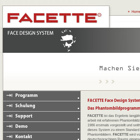
FACETTE
ist das Ergebnis langjä
arbeit mit erfahrenen Phantombildz
1986 erstmals vorgestellt und seit
dieses System zu einem Standard f
Phantombildern.
FACETTE
wird vo
deutschsprachigen Raums eingeset