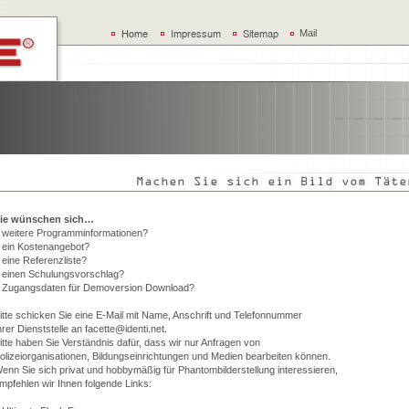
Mail
ie wünschen sich…
 weitere Programminformationen?
 ein Kostenangebot?
 eine Referenzliste?
 einen Schulungsvorschlag?
 Zugangsdaten für Demoversion Download?
itte schicken Sie eine E-Mail mit Name, Anschrift und Telefonnummer
hrer Dienststelle an
facette@identi.net.
itte haben Sie Verständnis dafür, dass wir nur Anfragen von
olizeiorganisationen, Bildungseinrichtungen und Medien bearbeiten können.
enn Sie sich privat und hobbymäßig für Phantombilderstellung interessieren,
mpfehlen wir Ihnen folgende Links: