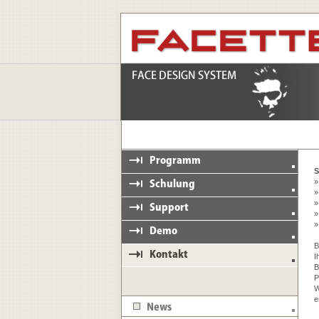
S
»
»
»
»
»
B
I
B
P
W
e